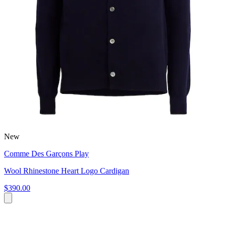
New
Comme Des Garçons Play
Wool Rhinestone Heart Logo Cardigan
$390.00