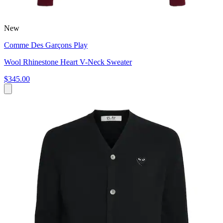
New
Comme Des Garçons Play
Wool Rhinestone Heart V-Neck Sweater
$345.00