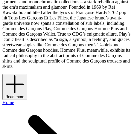
garments and monochromatic collections – a stark rebellion against
the era’s maximalism and glamour. Founded in 1969 by Rei
Kawakubo and titled after the lyrics of Françoise Hardy’s ’62 pop
hit Tous Les Garçons Et Les Filles, the Japanese brand’s avant-
garde universe now spans a constellation of sub-labels, including
Comme des Garçons Play, Comme des Garçons Homme Plus and
Comme des Garçons Wallet. True to CDG’s enigmatic allure, Play’s
iconic heart is described as “a sign, a symbol, a feeling”, and graces
streetwear staples like Comme des Garçons men’s T-shirts and
Comme des Garçons hoodies. Homme Plus, meanwhile, exhibits its
radical philosophy in the abstract prints of Comme des Garçons
shirts and the sculptural profile of Comme des Garçons trousers and
skirts.
Read more
Home