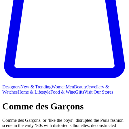
Designers
New & Trending
Women
Men
Beauty
Jewellery &
Watches
Home & Lifestyle
Food & Wine
Gifts
Visit Our Stores
Comme des Garçons
Comme des Garçons, or ‘like the boys’, disrupted the Paris fashion
scene in the early ‘80s with distorted silhouettes, deconstructed