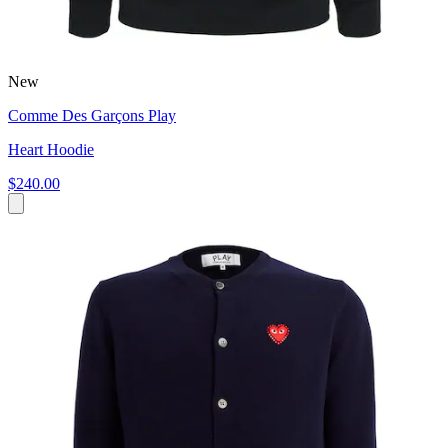
New
Comme Des Garçons Play
Heart Hoodie
$240.00