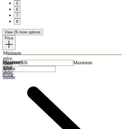
5
6
7
8
View 26 more options
Price
Minimum
price
Maximum
Minimum
Maximum
slider
price
handle
slider
Home
handle